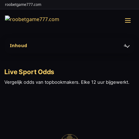
roobetgame777.com
Inhoud
4
Live Sport Odds
Vergelijk odds van topbookmakers. Elke 12 uur bijgewerkt.